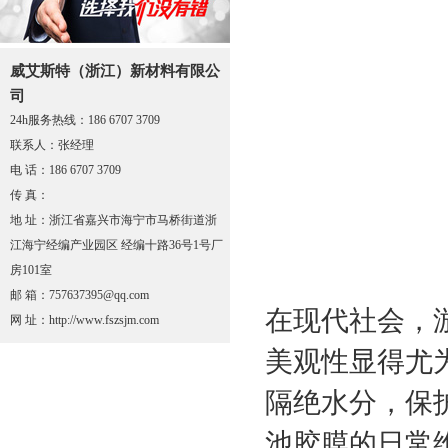
威艾斯特（浙江）新材料有限公
司
24h服务热线：186 6707 3709
联系人：张经理
电 话：186 6707 3709
传 真：
地 址：浙江省嘉兴市海宁市马桥街道浙
江海宁经编产业园区 经编十路36号1号厂
房101室
邮 箱：757637395@qq.com
在现代社会，
网 址：http://www.fszsjm.com
美观性显得尤
隔绝水分，保
池胶膜的日常