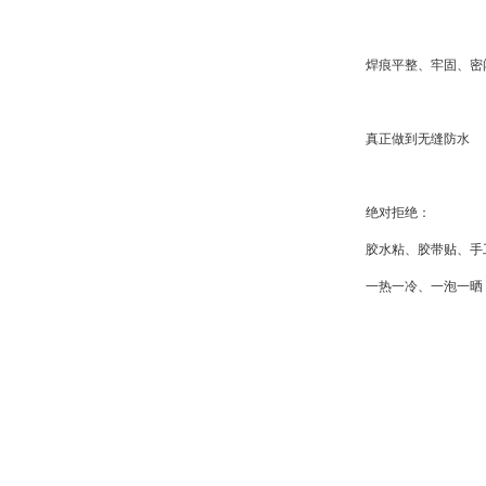
焊痕平整、牢固、密
真正做到无缝防水
绝对拒绝：
胶水粘、胶带贴、手
一热一冷、一泡一晒