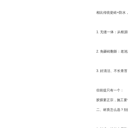
相比传统瓷砖+防水
1. 无缝一体：从根
2. 免砸砖翻新：老
3. 好清洁、不长青
但前提只有一个：
胶膜要正宗，施工要
二、材质怎么选？别