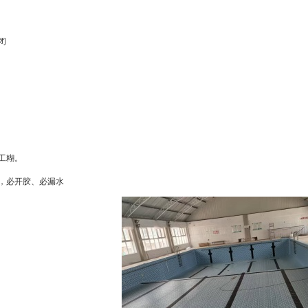
闭
工糊。
，必开胶、必漏水