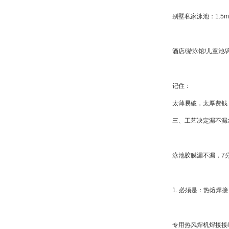
别墅私家泳池：1.5
酒店/游泳馆/儿童池/
记住：
太薄易破，太厚费钱，1
三、工艺决定漏不漏
泳池胶膜漏不漏，7
1. 必须是：热熔焊接
专用热风焊机焊接接