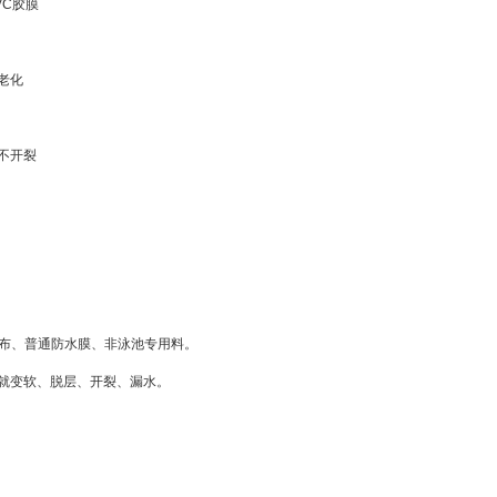
VC胶膜
老化
不开裂
告布、普通防水膜、非泳池专用料。
就变软、脱层、开裂、漏水。