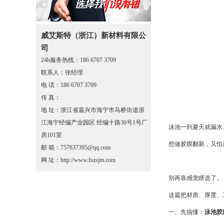
威艾斯特（浙江）新材料有限公
司
24h服务热线：186 6707 3709
联系人：张经理
电 话：186 6707 3709
传 真：
地 址：浙江省嘉兴市海宁市马桥街道浙
江海宁经编产业园区 经编十路36号1号厂
泳池一到夏天就漏水
房101室
想做胶膜翻新，又怕
邮 箱：757637395@qq.com
网 址：http://www.fszsjm.com
别再靠感觉瞎选了。
这篇把材质、厚度、
一、先搞懂：
泳池胶