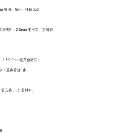
mm 够用、耐用、性价比高
高频使用：2.0mm 更抗造、更耐磨
.5/2.0mm是黄金区间。
水：重点看这3步
分看安装，3分看材料。
缝