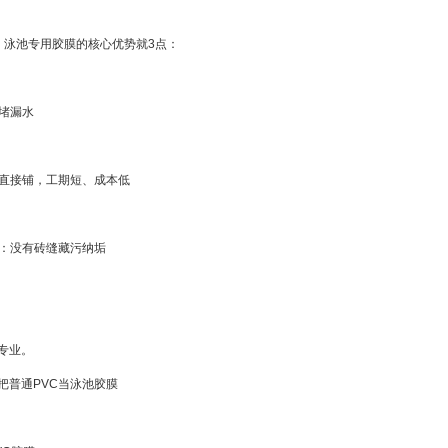
，泳池专用胶膜的核心优势就3点：
源堵漏水
池直接铺，工期短、成本低
苔：没有砖缝藏污纳垢
专业。
把普通PVC当泳池胶膜