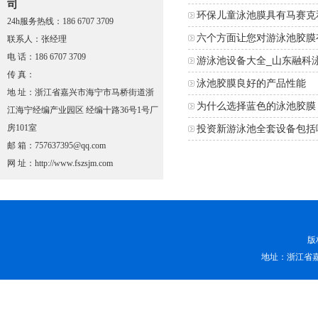
司
环保儿童泳池膜具有马赛克
24h服务热线：186 6707 3709
六个方面让您对游泳池胶膜
联系人：张经理
电 话：186 6707 3709
游泳池设备大全_山东融科
传 真：
泳池胶膜良好的产品性能
地 址：浙江省嘉兴市海宁市马桥街道浙
为什么选择蓝色的泳池胶膜
江海宁经编产业园区 经编十路36号1号厂
房101室
投资新游泳池全套设备包括
邮 箱：757637395@qq.com
网 址：http://www.fszsjm.com
版
地址：浙江省嘉